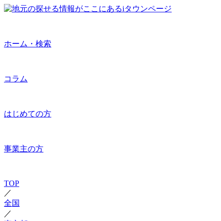
ホーム・検索
コラム
はじめての方
事業主の方
TOP
／
全国
／