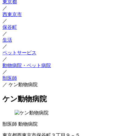
東京都
／
西東京市
／
保谷町
／
生活
／
ペットサービス
／
動物病院・ペット病院
／
獣医師
／
ケン動物病院
ケン動物病院
獣医師
動物病院
東京都西東京市保谷町３丁目９－５