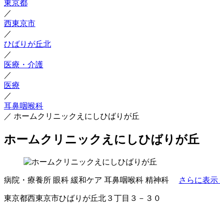
東京都
／
西東京市
／
ひばりが丘北
／
医療・介護
／
医療
／
耳鼻咽喉科
／
ホームクリニックえにしひばりが丘
ホームクリニックえにしひばりが丘
病院・療養所
眼科
緩和ケア
耳鼻咽喉科
精神科
さらに表示
東京都西東京市ひばりが丘北３丁目３－３０