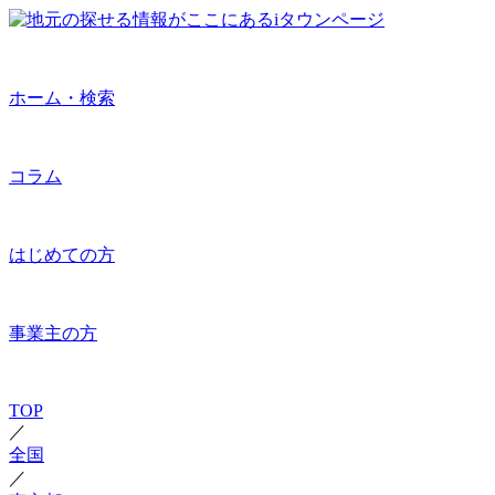
ホーム・検索
コラム
はじめての方
事業主の方
TOP
／
全国
／