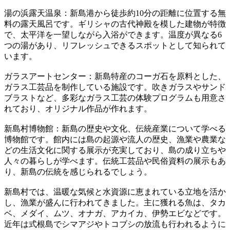
湯の浜露天温泉：新島港から徒歩約10分の距離に位置する無
料の露天風呂です。ギリシャの古代神殿を模した建物が特徴
で、太平洋を一望しながら入浴ができます。温度が異なる6
つの湯があり、リフレッシュできるスポットとして知られて
います。
ガラスアートセンター：新島特産のコーガ石を原料とした、
ガラス工芸品を制作している施設です。吹きガラスやサンド
ブラストなど、多彩なガラス工芸の体験プログラムも用意さ
れており、オリジナル作品が作れます。
新島村博物館：新島の歴史や文化、伝統産業について学べる
博物館です。館内には島の起源や流人の歴史、漁業や農業な
どの生活文化に関する展示が充実しており、島の成り立ちや
人々の暮らしが学べます。伝統工芸品や民俗資料の展示もあ
り、新島の伝統を感じられるでしょう。
新島村では、温暖な気候と水資源に恵まれている立地を活か
し、漁業が盛んに行われてきました。主に獲れる魚は、タカ
ベ、メダイ、ムツ、オナガ、アカイカ、伊勢エビなどです。
近年は式根島でシマアジやトコブシの放流も行われるように