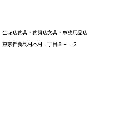
生花店
釣具・釣餌店
文具・事務用品店
東京都新島村本村１丁目８－１２