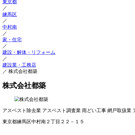
東京都
／
練馬区
／
中村南
／
家・住宅
／
建設・解体・リフォーム
／
建設業・工務店
／
株式会社都築
株式会社都築
アスベスト除去業
アスベスト調査業
雨どい工事
網戸取扱業
東京都練馬区中村南２丁目２２－１５