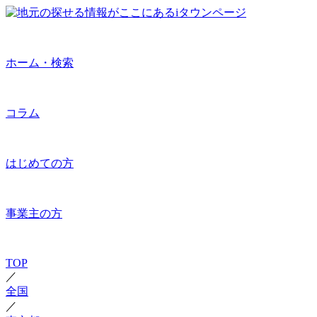
ホーム・検索
コラム
はじめての方
事業主の方
TOP
／
全国
／