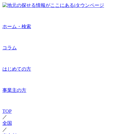
ホーム・検索
コラム
はじめての方
事業主の方
TOP
／
全国
／