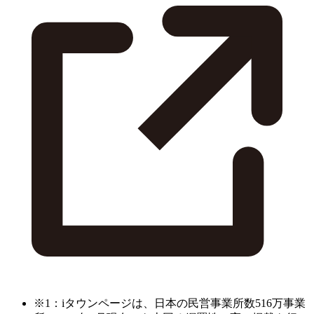
※1：iタウンページは、日本の民営事業所数516万事業