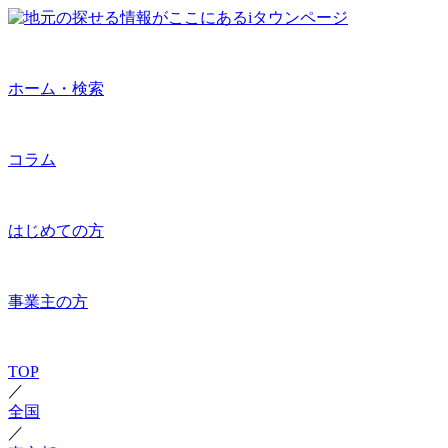
ホーム・検索
コラム
はじめての方
事業主の方
TOP
／
全国
／