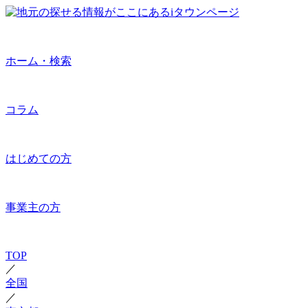
ホーム・検索
コラム
はじめての方
事業主の方
TOP
／
全国
／