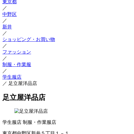
東京都
／
中野区
／
新井
／
ショッピング・お買い物
／
ファッション
／
制服・作業服
／
学生服店
／
足立屋洋品店
足立屋洋品店
学生服店
制服・作業服店
東京都中野区新井５丁目１－１