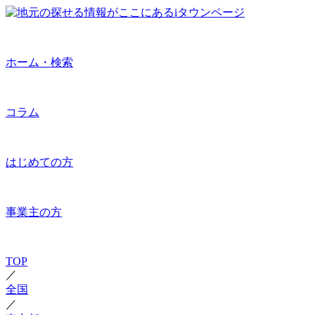
ホーム・検索
コラム
はじめての方
事業主の方
TOP
／
全国
／