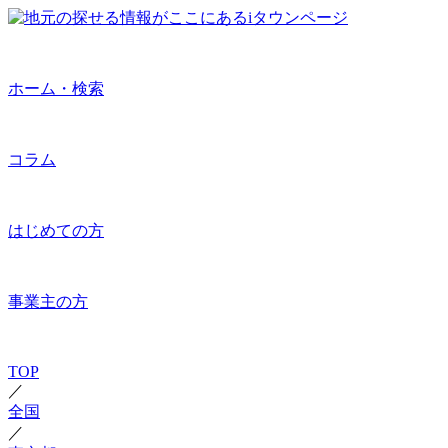
ホーム・検索
コラム
はじめての方
事業主の方
TOP
／
全国
／