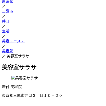
東京都
／
三鷹市
／
井口
／
生活
／
美容・エステ
／
美容院
／
美容室サラサ
美容室サラサ
着付
美容院
東京都三鷹市井口３丁目１５－２０