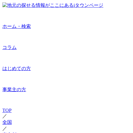
ホーム・検索
コラム
はじめての方
事業主の方
TOP
／
全国
／