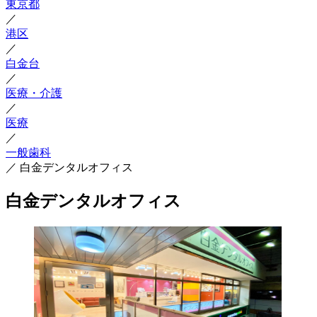
東京都
／
港区
／
白金台
／
医療・介護
／
医療
／
一般歯科
／
白金デンタルオフィス
白金デンタルオフィス