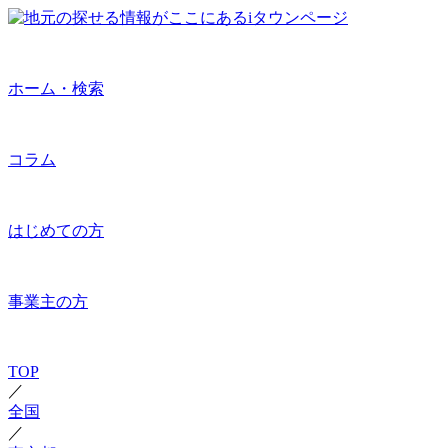
ホーム・検索
コラム
はじめての方
事業主の方
TOP
／
全国
／