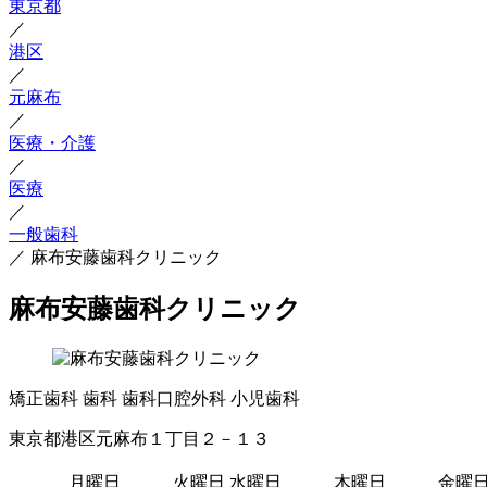
東京都
／
港区
／
元麻布
／
医療・介護
／
医療
／
一般歯科
／
麻布安藤歯科クリニック
麻布安藤歯科クリニック
矯正歯科
歯科
歯科口腔外科
小児歯科
東京都港区元麻布１丁目２－１３
月曜日
火曜日
水曜日
木曜日
金曜