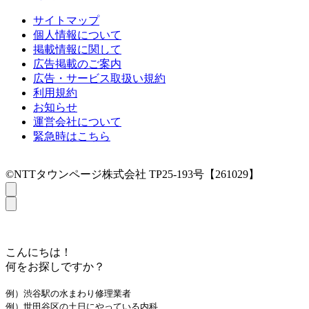
サイトマップ
個人情報について
掲載情報に関して
広告掲載のご案内
広告・サービス取扱い規約
利用規約
お知らせ
運営会社について
緊急時はこちら
©NTTタウンページ株式会社 TP25-193号【261029】
こんにちは！
何をお探しですか？
例）渋谷駅の水まわり修理業者
例）世田谷区の土日にやっている内科