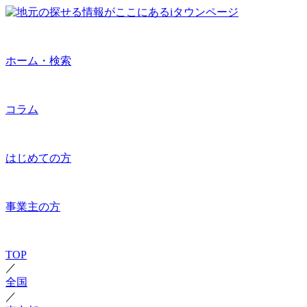
ホーム・検索
コラム
はじめての方
事業主の方
TOP
／
全国
／