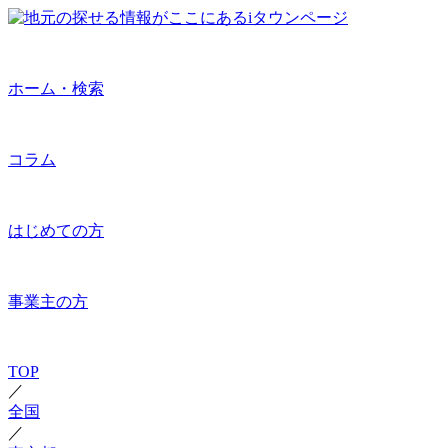
ホーム・検索
コラム
はじめての方
事業主の方
TOP
／
全国
／