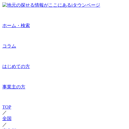
ホーム・検索
コラム
はじめての方
事業主の方
TOP
／
全国
／