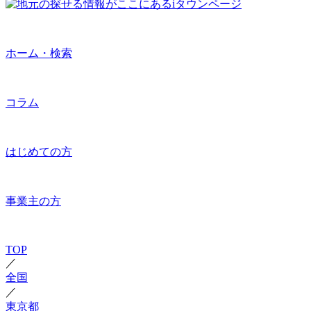
ホーム・検索
コラム
はじめての方
事業主の方
TOP
／
全国
／
東京都