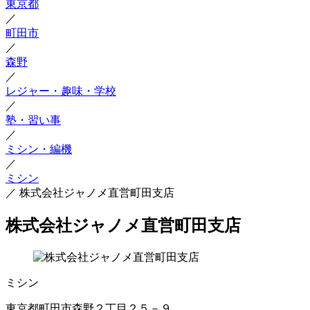
東京都
／
町田市
／
森野
／
レジャー・趣味・学校
／
塾・習い事
／
ミシン・編機
／
ミシン
／
株式会社ジャノメ直営町田支店
株式会社ジャノメ直営町田支店
ミシン
東京都町田市森野２丁目２５－９