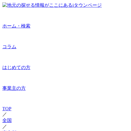
ホーム・検索
コラム
はじめての方
事業主の方
TOP
／
全国
／