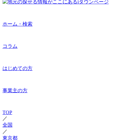
ホーム・検索
コラム
はじめての方
事業主の方
TOP
／
全国
／
東京都