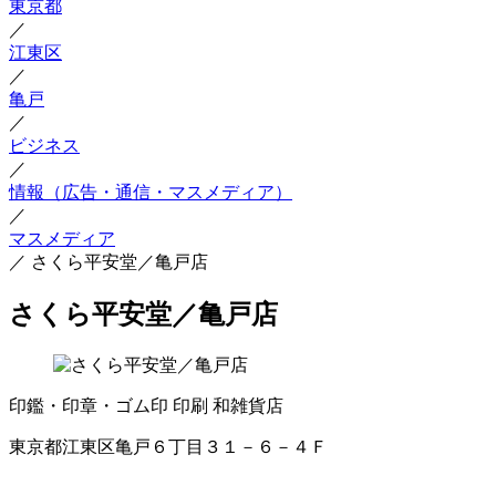
東京都
／
江東区
／
亀戸
／
ビジネス
／
情報（広告・通信・マスメディア）
／
マスメディア
／
さくら平安堂／亀戸店
さくら平安堂／亀戸店
印鑑・印章・ゴム印
印刷
和雑貨店
東京都江東区亀戸６丁目３１－６－４Ｆ