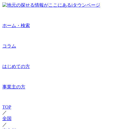
ホーム・検索
コラム
はじめての方
事業主の方
TOP
／
全国
／