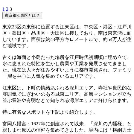
1
2
3
東京都江東区とは？
東京23区の東部に位置する江東区は、中央区・港区・江戸川
区・墨田区・品川区・大田区に接しており、南は東京湾に面
しています。面積は約43平方キロメートルで、約54万人が住
む地域です。
古くは海面と小島だった場所を江戸時代初期頃に埋め立て、
水に恵まれた特性を生かし農業や工業を発展させてきまし
た。現在は人々が住みやすいように都市開発され、ファミリ
ー層を中心に人気を集めているエリアです。
江東区は、下町の情緒あふれる深川エリア、寺社や庶民的な
雰囲気でにぎわいのある城東エリア、高層マンションが立ち
並ぶ豊洲や有明などで知られる湾岸エリアに分けられます。
特に有名なスポットを下記より紹介します。
富岡八幡宮：1627年に創建されて以来、「深川の八幡様」と
親しまれ庶民の信仰を集めてきました。境内には「横綱力士