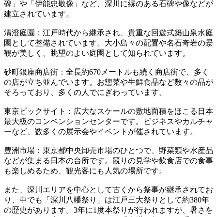
碑」や「伊能忠敬像」など、深川に縁のある石碑や像などが
建立されています。
清澄庭園：江戸時代から継承され、貴重な回遊式築山泉水庭
園として整備されています。大小島々の配置や名石奇岩の景
観が美しく、眺望のよい庭園として知られています。
砂町銀座商店街：全長約670メートルも続く商店街で、多く
の店が立ち並んでいます。お惣菜や生鮮食品など数々の品が
そろっており、多くの人でにぎわっています。
東京ビックサイト：広大なスケールの敷地面積をほこる日本
最大級のコンベンションセンターです。ビジネスやカルチャ
ーなど、数多くの展示会やイベントが催されています。
豊洲市場：東京都中央卸売市場のひとつで、野菜類や水産品
などが集まる日本の台所です。競りの見学や飲食店での食事
も楽しめるため、観光客にも人気の場所です。
また、深川エリアを中心として古くから祭事が継承されてお
り、中でも「深川八幡祭り」は江戸三大祭りとして約380年
の歴史があります。3年に1度本祭りが行われますが、暑さを