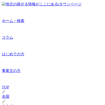
ホーム・検索
コラム
はじめての方
事業主の方
TOP
／
全国
／