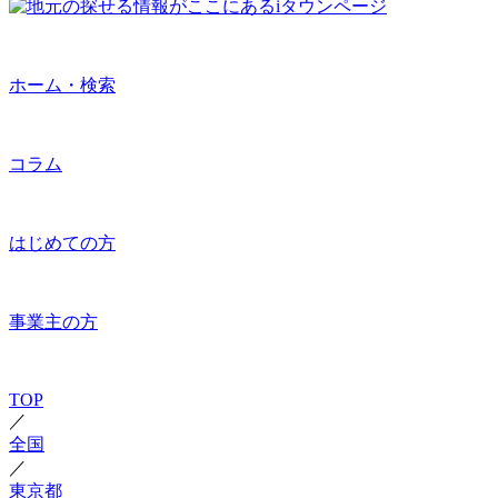
ホーム・検索
コラム
はじめての方
事業主の方
TOP
／
全国
／
東京都