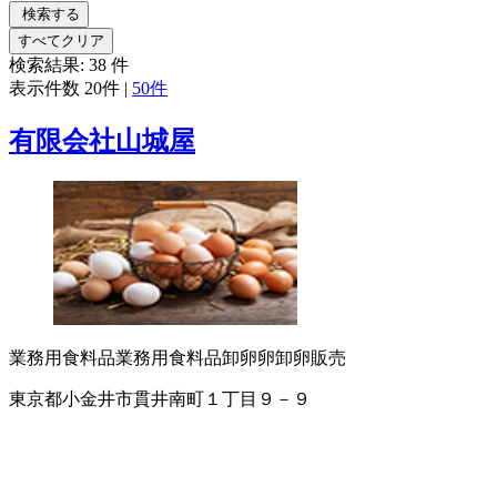
検索する
すべてクリア
検索結果:
38
件
表示件数
20件
|
50件
有限会社山城屋
業務用食料品
業務用食料品卸
卵
卵卸
卵販売
東京都小金井市貫井南町１丁目９－９