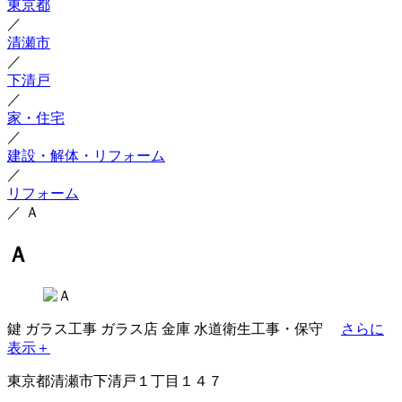
東京都
／
清瀬市
／
下清戸
／
家・住宅
／
建設・解体・リフォーム
／
リフォーム
／
Ａ
Ａ
鍵
ガラス工事
ガラス店
金庫
水道衛生工事・保守
さらに
表示＋
東京都清瀬市下清戸１丁目１４７