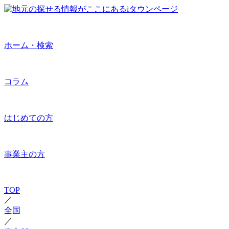
ホーム・検索
コラム
はじめての方
事業主の方
TOP
／
全国
／