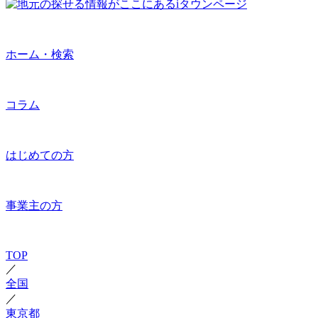
ホーム・検索
コラム
はじめての方
事業主の方
TOP
／
全国
／
東京都