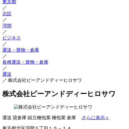
東京都
／
北区
／
浮間
／
ビジネス
／
運送・貨物・倉庫
／
各種運送・貨物・倉庫
／
運送
／
株式会社ピーアンドディーヒロサワ
株式会社ピーアンドディーヒロサワ
運送
貸倉庫
組立梱包業
梱包業
倉庫
さらに表示＋
東京都北区浮間５丁目１５－１４