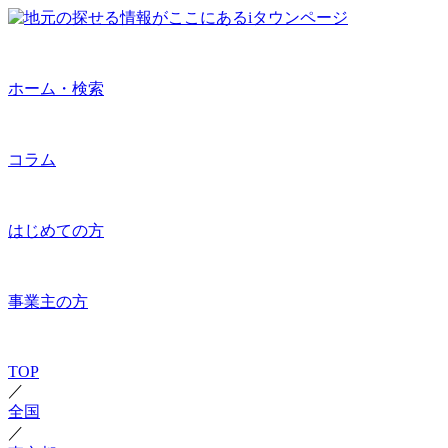
ホーム・検索
コラム
はじめての方
事業主の方
TOP
／
全国
／