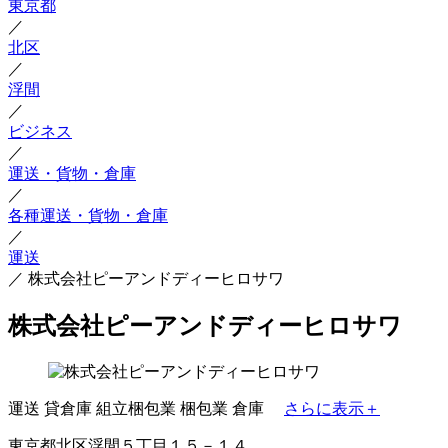
東京都
／
北区
／
浮間
／
ビジネス
／
運送・貨物・倉庫
／
各種運送・貨物・倉庫
／
運送
／
株式会社ピーアンドディーヒロサワ
株式会社ピーアンドディーヒロサワ
運送
貸倉庫
組立梱包業
梱包業
倉庫
さらに表示＋
東京都北区浮間５丁目１５－１４