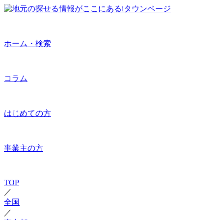
ホーム・検索
コラム
はじめての方
事業主の方
TOP
／
全国
／