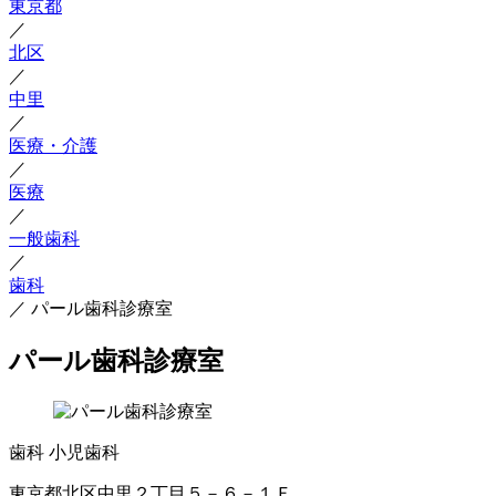
東京都
／
北区
／
中里
／
医療・介護
／
医療
／
一般歯科
／
歯科
／
パール歯科診療室
パール歯科診療室
歯科
小児歯科
東京都北区中里２丁目５－６－１Ｆ