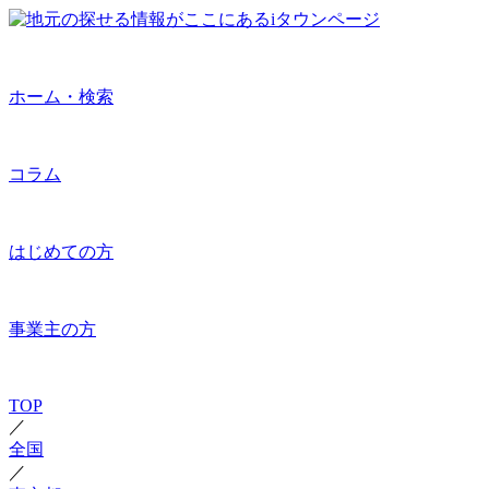
ホーム・検索
コラム
はじめての方
事業主の方
TOP
／
全国
／