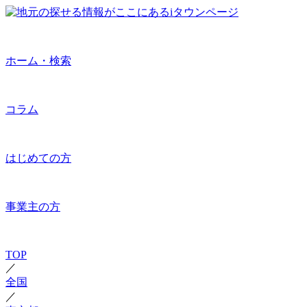
ホーム・検索
コラム
はじめての方
事業主の方
TOP
／
全国
／