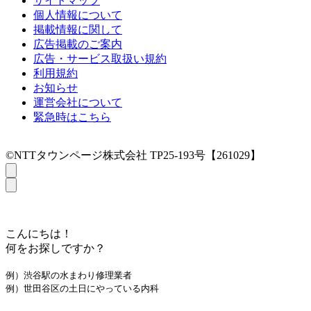
サイトマップ
個人情報について
掲載情報に関して
広告掲載のご案内
広告・サービス取扱い規約
利用規約
お知らせ
運営会社について
緊急時はこちら
©NTTタウンページ株式会社 TP25-193号【261029】
こんにちは！
何をお探しですか？
例）渋谷駅の水まわり修理業者
例）世田谷区の土日にやっている内科