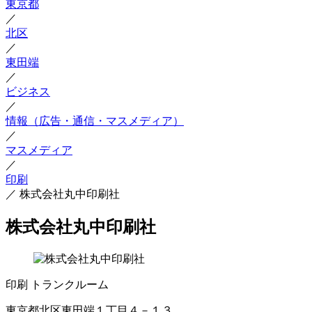
東京都
／
北区
／
東田端
／
ビジネス
／
情報（広告・通信・マスメディア）
／
マスメディア
／
印刷
／
株式会社丸中印刷社
株式会社丸中印刷社
印刷
トランクルーム
東京都北区東田端１丁目４－１３