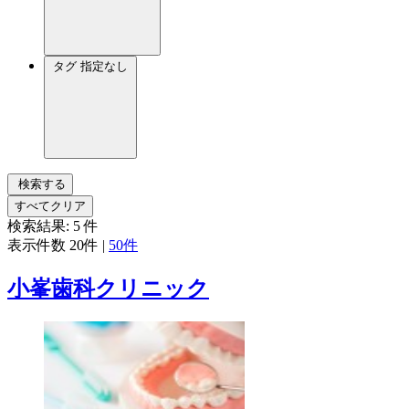
タグ
指定なし
検索する
すべてクリア
検索結果:
5
件
表示件数
20件
|
50件
小峯歯科クリニック