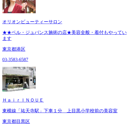
オリオンビューティーサロン
★★ベル・ジュバンス施術の店★美容全般・着付もやってい
ます
東京都港区
03-3583-6587
ＨａｉｒＩＮＯＵＥ
東横線「祐天寺駅」下車１分 上目黒小学校前の美容室
東京都目黒区