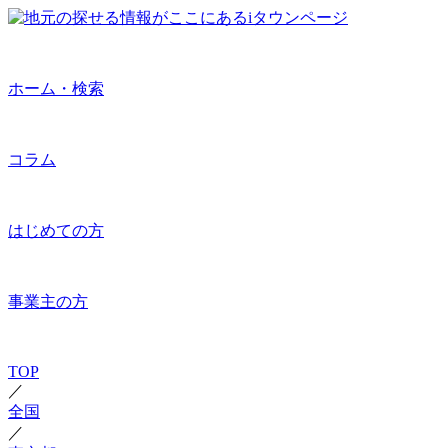
ホーム・検索
コラム
はじめての方
事業主の方
TOP
／
全国
／