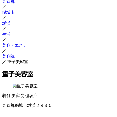
東京都
／
稲城市
／
坂浜
／
生活
／
美容・エステ
／
美容院
／
重子美容室
重子美容室
着付
美容院
理容店
東京都稲城市坂浜２８３０