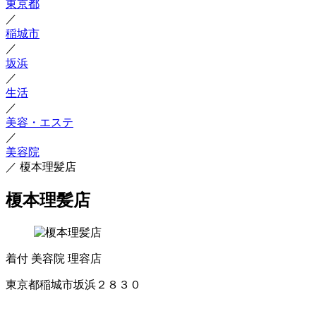
東京都
／
稲城市
／
坂浜
／
生活
／
美容・エステ
／
美容院
／
榎本理髪店
榎本理髪店
着付
美容院
理容店
東京都稲城市坂浜２８３０