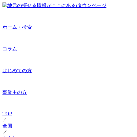
ホーム・検索
コラム
はじめての方
事業主の方
TOP
／
全国
／