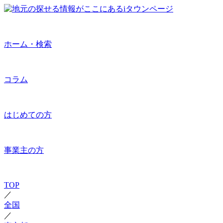
ホーム・検索
コラム
はじめての方
事業主の方
TOP
／
全国
／