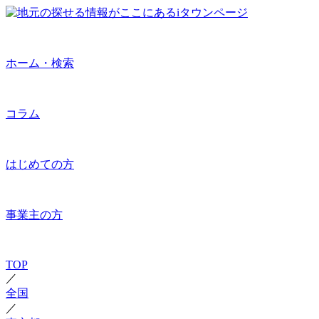
ホーム・検索
コラム
はじめての方
事業主の方
TOP
／
全国
／