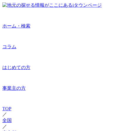
ホーム・検索
コラム
はじめての方
事業主の方
TOP
／
全国
／