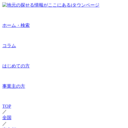
ホーム・検索
コラム
はじめての方
事業主の方
TOP
／
全国
／