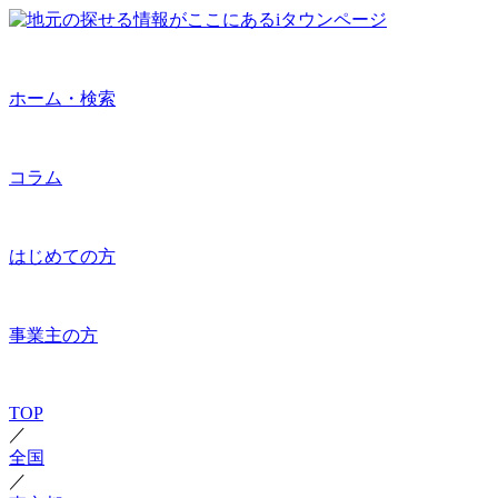
ホーム・検索
コラム
はじめての方
事業主の方
TOP
／
全国
／