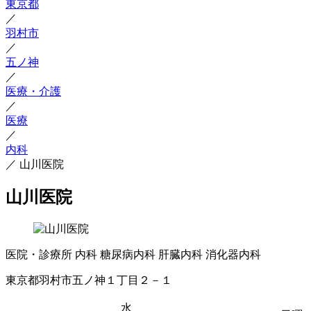
東京都
／
羽村市
／
五ノ神
／
医療・介護
／
医療
／
内科
／
山川医院
山川医院
医院・診療所
内科
糖尿病内科
肝臓内科
消化器内科
東京都羽村市五ノ神１丁目２－１
水