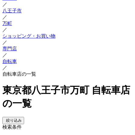
／
八王子市
／
万町
／
ショッピング・お買い物
／
専門店
／
自転車
／
自転車店の一覧
東京都八王子市万町 自転車店
の一覧
絞り込み
検索条件