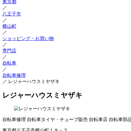
東京都
／
八王子市
／
横山町
／
ショッピング・お買い物
／
専門店
／
自転車
／
自転車修理
／
レジャーハウスミヤザキ
レジャーハウスミヤザキ
自転車修理
自転車タイヤ・チューブ販売
自転車店
自転車部
東京都八王子市横山町１９－２