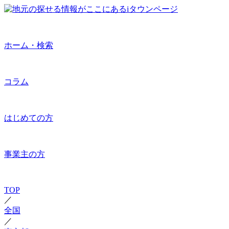
ホーム・検索
コラム
はじめての方
事業主の方
TOP
／
全国
／