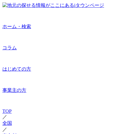
ホーム・検索
コラム
はじめての方
事業主の方
TOP
／
全国
／