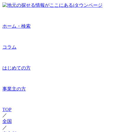
ホーム・検索
コラム
はじめての方
事業主の方
TOP
／
全国
／