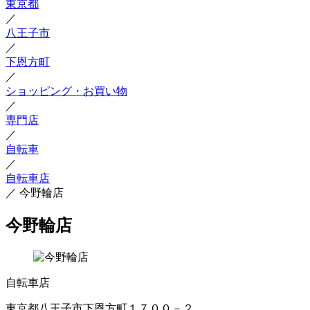
東京都
／
八王子市
／
下恩方町
／
ショッピング・お買い物
／
専門店
／
自転車
／
自転車店
／
今野輪店
今野輪店
自転車店
東京都八王子市下恩方町１７００－２