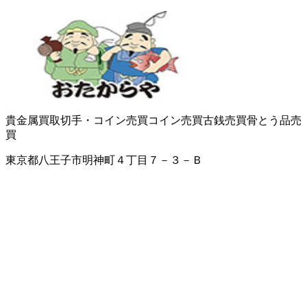
貴金属買取
切手・コイン売買
コイン売買
古銭売買
骨とう品売
買
東京都八王子市明神町４丁目７－３－Ｂ