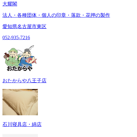
大耀閣
法人・各種団体・個人の印章・落款・花押の製作
愛知県名古屋市東区
052-935-7216
おたからや八王子店
石川寝具店・綿店