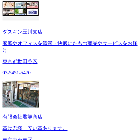
ダスキン玉川支店
家庭やオフィスを清潔・快適にたもつ商品やサービスをお届
け
東京都世田谷区
03-5451-5470
有限会社君塚商店
革は君塚、安い革あります。
東京都台東区