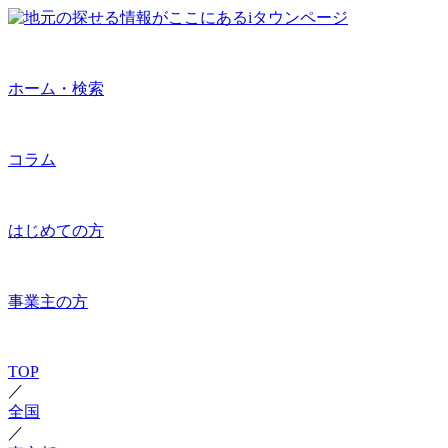
ホーム・検索
コラム
はじめての方
事業主の方
TOP
／
全国
／