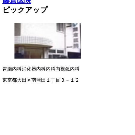
藤倉医院
ピックアップ
胃腸内科
消化器内科
内科
内視鏡内科
東京都大田区南蒲田１丁目３－１２