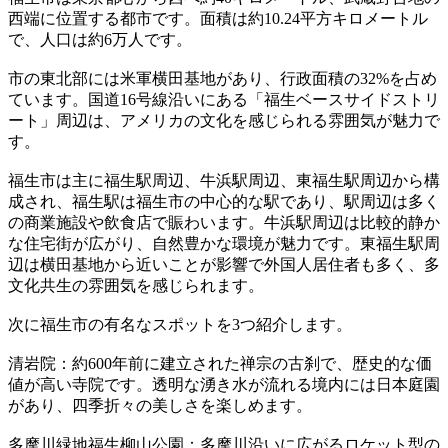
西端に位置する都市です。面積は約10.24平方キロメートル
で、人口は約6万人です。
市の東北部には米軍横田基地があり、行政面積の32%を占め
ています。国道16号線沿いにある「福生ベースサイドストリ
ート」周辺は、アメリカの文化を感じられる雰囲気が魅力で
す。
福生市は主に福生駅周辺、牛浜駅周辺、東福生駅周辺から構
成され、福生駅は福生市の中心的な駅であり、駅周辺は多く
の商業施設や飲食店で賑わいます。牛浜駅周辺は比較的静か
な住宅街が広がり、自然豊かな環境が魅力です。東福生駅周
辺は横田基地から近いことが影響で外国人居住者も多く、多
文化共生の雰囲気を感じられます。
次に福生市の有名なスポットを3つ紹介します。
清岩院：約600年前に建立された禅宗の古刹で、歴史的な価
値が高い寺院です。透明な湧き水が流れる境内には日本庭園
があり、四季折々の美しさを楽しめます。
多摩川緑地福生柳山公園：多摩川沿いに広がるロケット型の