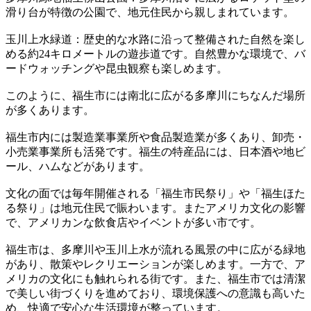
滑り台が特徴の公園で、地元住民から親しまれています。
玉川上水緑道：歴史的な水路に沿って整備された自然を楽し
める約24キロメートルの遊歩道です。自然豊かな環境で、バ
ードウォッチングや昆虫観察も楽しめます。
このように、福生市には南北に広がる多摩川にちなんだ場所
が多くあります。
福生市内には製造業事業所や食品製造業が多くあり、卸売・
小売業事業所も活発です。福生の特産品には、日本酒や地ビ
ール、ハムなどがあります。
文化の面では毎年開催される「福生市民祭り」や「福生ほた
る祭り」は地元住民で賑わいます。またアメリカ文化の影響
で、アメリカンな飲食店やイベントが多い市です。
福生市は、多摩川や玉川上水が流れる風景の中に広がる緑地
があり、散策やレクリエーションが楽しめます。一方で、ア
メリカの文化にも触れられる街です。また、福生市では清潔
で美しい街づくりを進めており、環境保護への意識も高いた
め、快適で安心な生活環境が整っています。