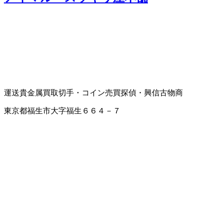
運送
貴金属買取
切手・コイン売買
探偵・興信
古物商
東京都福生市大字福生６６４－７