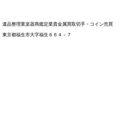
遺品整理業
楽器商
鑑定業
貴金属買取
切手・コイン売買
東京都福生市大字福生６６４－７