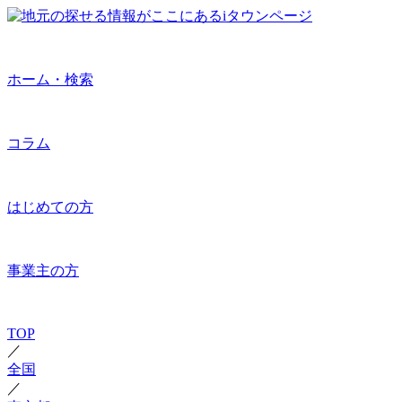
ホーム・検索
コラム
はじめての方
事業主の方
TOP
／
全国
／