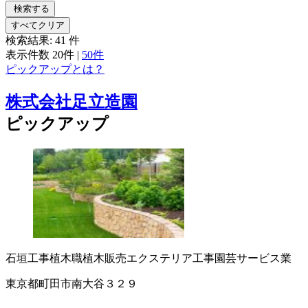
検索する
すべてクリア
検索結果:
41
件
表示件数
20件
|
50件
ピックアップとは？
株式会社足立造園
ピックアップ
石垣工事
植木職
植木販売
エクステリア工事
園芸サービス業
東京都町田市南大谷３２９