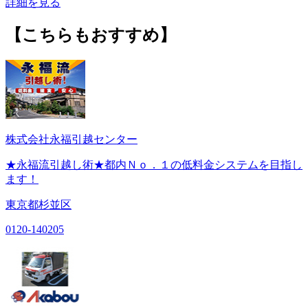
詳細を見る
【こちらもおすすめ】
株式会社永福引越センター
★永福流引越し術★都内Ｎｏ．１の低料金システムを目指し
ます！
東京都杉並区
0120-140205