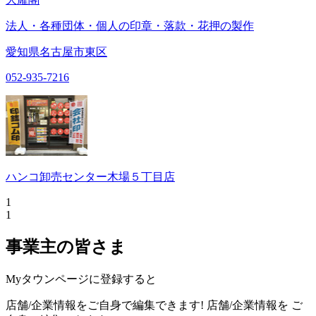
法人・各種団体・個人の印章・落款・花押の製作
愛知県名古屋市東区
052-935-7216
ハンコ卸売センター木場５丁目店
1
1
事業主の皆さま
Myタウンページに登録すると
店舗/企業情報をご自身で編集できます!
店舗/企業情報を
ご